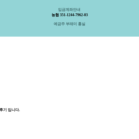
입금계좌안내
농협 351-1244-7962-03
예금주 부래미 홍실
후기 입니다.