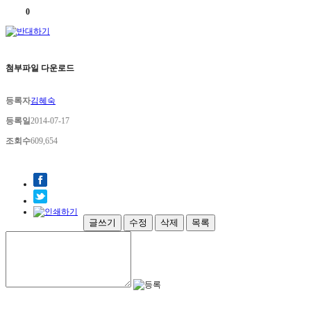
0
첨부파일 다운로드
등록자
김혜숙
등록일
2014-07-17
조회수
609,654
글쓰기
수정
삭제
목록