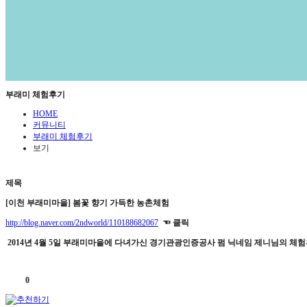
부래미 체험후기
HOME
커뮤니티
부래미 체험후기
보기
제목
[이천 부래미마을] 봄꽃 향기 가득한 농촌체험
http://blog.naver.com/2ndworld/110188682067
☜ 클릭
2014년 4월 5일 부래미마을에 다녀가신 경기관광인증공사 펌 닉네임 제니님의 체험
0