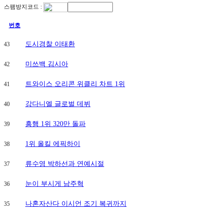
스팸방지코드 :
번호
도시경찰 이태환
43
미쓰백 김시아
42
트와이스 오리콘 위클리 차트 1위
41
강다니엘 글로벌 데뷔
40
흥행 1위 320만 돌파
39
1위 올킬 에픽하이
38
류수영 박하선과 연예시절
37
눈이 부시게 남주혁
36
나혼자산다 이시언 조기 복귀까지
35