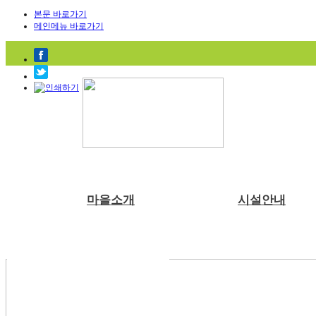
본문 바로가기
메인메뉴 바로가기
마을소개
시설안내
부래미마을소개
숙박시설
체험프로그램
예약안내
공지사항
천연염색 제품
주변관광지
강당
예약문의
부래미 갤러리
수확체험 프로그램
2022년 천연염색 상반기 강의계획서
찾아오시는길
식당
1:1상담신청
부래미 체험후기
문화체험 프로그램
주차장
먹거리 체험 프로그램
부래미운동장
패키지 프로그램