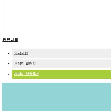
숙박형 프로그램
이달의 추천체험
체험동영상
부래미 마을축제
커뮤니티
공지사항
부래미 갤러리
부래미 체험후기