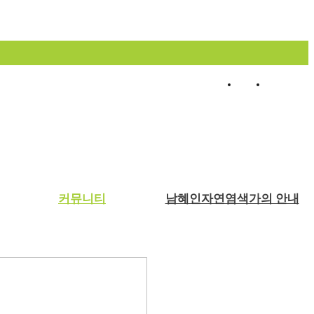
로그인
회원가입
커뮤니티
남혜인자연염색가의 안내