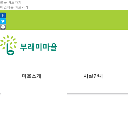
본문 바로가기
메인메뉴 바로가기
마을소개
시설안내
부래미마을소개
숙박시설
체험프로그램
예약안내
공지사항
천연염색 제품
주변관광지
강당
수확체험 프로그램
예약문의
부래미 갤러리
2022년 천연염색 상반기 강의계획서
찾아오시는길
식당
문화체험 프로그램
1:1상담신청
부래미 체험후기
주차장
먹거리 체험 프로그램
부래미운동장
패키지 프로그램