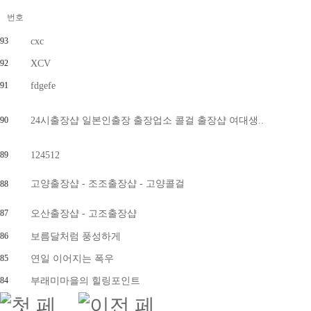
번호
93
cxc
92
XCV
91
fdgefe
90
24시출장샵 일본인출장 출장업소 콜걸 출장샵 여대생..
89
124512
고양출장샵 - 조조출장샵 - 고양콜걸
88
87
오산출장샵 - 고조출장샵
86
보름달처럼 풍성하게
85
연일 이어지는 폭우
84
부래미마을의 힐링포인트