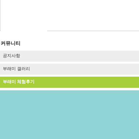
숙박형 프로그램
이달의 추천체험
체험동영상
부래미 마을축제
커뮤니티
공지사항
부래미 갤러리
부래미 체험후기