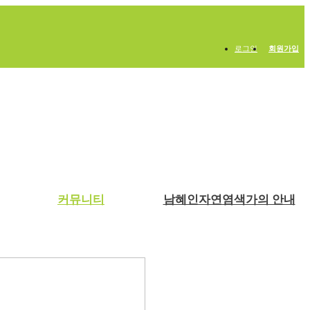
로그인
회원가입
커뮤니티
남혜인자연염색가의 안내