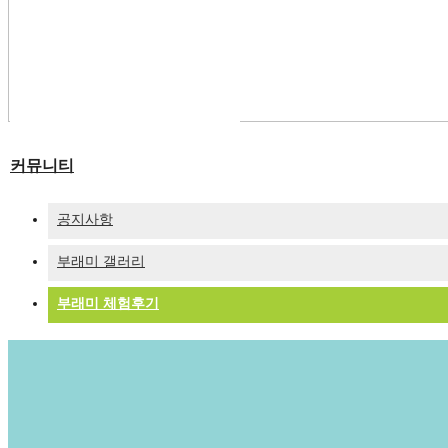
부래미운동장
패키지 프로그램
숙박형 프로그램
이달의 추천체험
체험동영상
부래미 마을축제
커뮤니티
공지사항
부래미 갤러리
부래미 체험후기