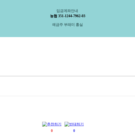
입금계좌안내
농협 351-1244-7962-03
예금주 부래미 홍실
0
0