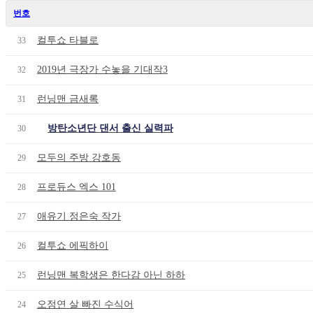
번호
컬투쇼 타블로
33
2019년 극장가 수놓을 기대작3
32
런닝맨 금새록
31
방탄소년단 댄서 출신 실력파
30
모두의 주방 강호동
29
프로듀스 엑스 101
28
애유기 정은숙 작가
27
컬투쇼 에픽하이
26
런닝맨 복학생은 한다감 아닌 하하
25
오정연 살 빠진 수식어
24