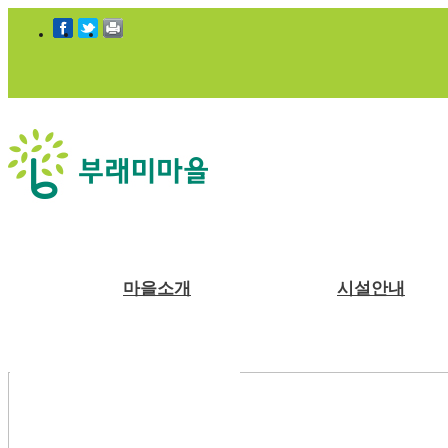
마을소개
시설안내
부래미마을소개
숙박시설
체험프로그램
예약안내
공지사항
천연염색 제품
주변관광지
강당
예약문의
부래미 갤러리
수확체험 프로그램
2022년 천연염색 상반기 강의계획서
찾아오시는길
식당
1:1상담신청
부래미 체험후기
문화체험 프로그램
주차장
먹거리 체험 프로그램