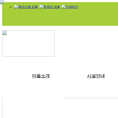
마을소개
시설안내
부래미마을소개
숙박시설
체험프로그램
예약안내
공지사항
천연염색 제품
주변관광지
강당
예약문의
부래미 갤러리
수확체험 프로그램
2022년 천연염색 상반기 강의계획서
찾아오시는길
식당
1:1상담신청
부래미 체험후기
문화체험 프로그램
주차장
먹거리 체험 프로그램