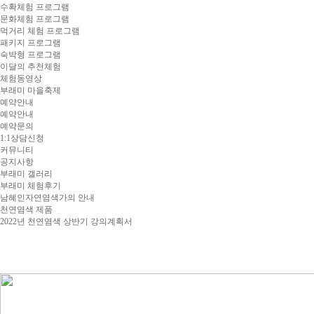
수확체험 프로그램
문화체험 프로그램
먹거리 체험 프로그램
패키지 프로그램
숙박형 프로그램
이달의 추천체험
체험동영상
부래미 마을축제
예약안내
예약안내
예약문의
1:1상담신청
커뮤니티
공지사항
부래미 갤러리
부래미 체험후기
남혜인자연염색가의 안내
천연염색 제품
2022년 천연염색 상반기 강의계획서