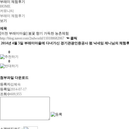
부래미 체험후기
HOME
커뮤니티
부래미 체험후기
보기
제목
[이천 부래미마을] 봄꽃 향기 가득한 농촌체험
http://blog.naver.com/2ndworld/110188682067
☜ 클릭
2014년 4월 5일 부래미마을에 다녀가신 경기관광인증공사 펌 닉네임 제니님의 체험후
0
0
첨부파일 다운로드
등록자
김혜숙
등록일
2014-07-17
조회수
609,955