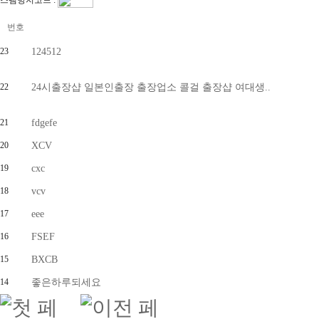
스팸방지코드 :
번호
23
124512
22
24시출장샵 일본인출장 출장업소 콜걸 출장샵 여대생..
21
fdgefe
20
XCV
19
cxc
18
vcv
17
eee
16
FSEF
15
BXCB
14
좋은하루되세요