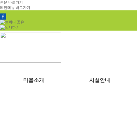
본문 바로가기
메인메뉴 바로가기
마을소개
시설안내
부래미마을소개
숙박시설
체험프로그램
예약안내
공지사항
천연염색 제품
주변관광지
강당
수확체험 프로그램
예약문의
부래미 갤러리
2022년 천연염색 상반기 강의계획서
찾아오시는길
식당
문화체험 프로그램
1:1상담신청
부래미 체험후기
주차장
먹거리 체험 프로그램
부래미운동장
패키지 프로그램