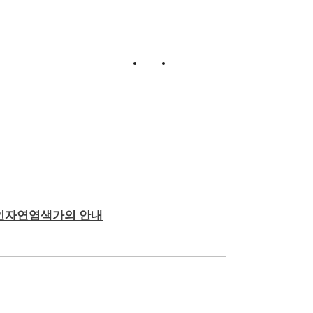
로그인
회원가입
인자연염색가의 안내