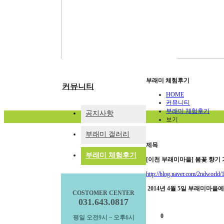
부래미운동장
패키지 프로그램
숙박형 프로그램
이달의 추천체험
체험동영상
부래미 마을축제
부래미 체험후기
커뮤니티
HOME
커뮤니티
부래미 체험후기
공지사항
보기
부래미 갤러리
제목
부래미 체험후기
[이천 부래미마을] 봄꽃 향기
http://blog.naver.com/2ndworld
2014년 4월 5일 부래미마
COSTOMER CENTER
031.643.0817
0
평일 오전9시 ~ 오후6시