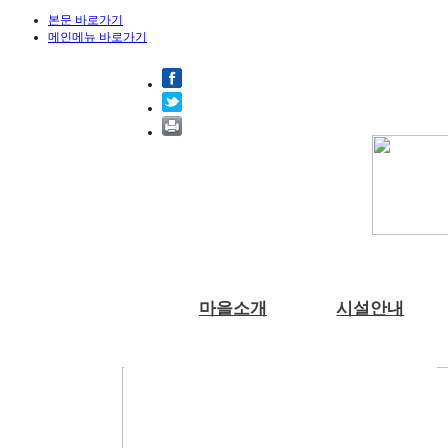
본문 바로가기
메인메뉴 바로가기
마을소개
시설안내
부래미마을소개
숙박시설
체험프로그램
예약안내
공지사항
천연염색 제품
주변관광지
강당
예약문의
부래미 갤러리
수확체험 프로그램
2022년 천연염색 상반기 강의계획서
찾아오시는길
식당
1:1상담신청
부래미 체험후기
문화체험 프로그램
주차장
먹거리 체험 프로그램