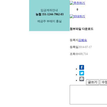
0
입금계좌안내
농협 351-1244-7962-03
예금주 부래미 홍실
첨부파일 다운로드
등록자
김혜숙
등록일
2014-07-17
조회수
609,714
글쓰기
수