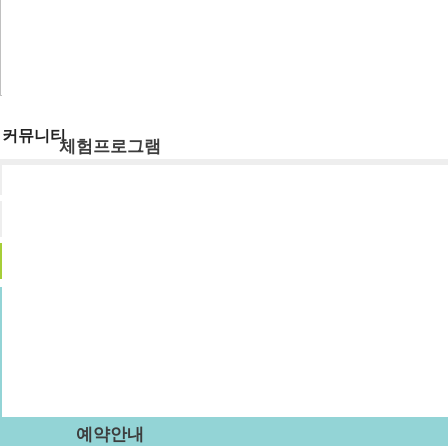
숙박시설
강당
식당
주차장
부래미운동장
커뮤니티
체험프로그램
공지사항
체험프로그램
수확체험 프로그램
부래미 갤러리
문화체험 프로그램
먹거리 체험 프로그램
부래미 체험후기
패키지 프로그램
숙박형 프로그램
이달의 추천체험
체험동영상
부래미 마을축제
예약안내