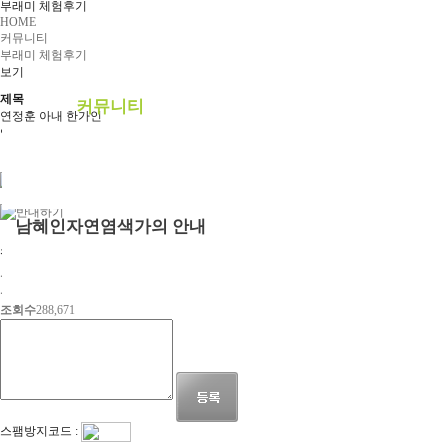
부래미 체험후기
예약안내
HOME
커뮤니티
예약문의
부래미 체험후기
보기
1:1상담신청
제목
커뮤니티
연정훈 아내 한가인
임신 8개월 둘째 태어나면 행복할 것
공지사항
0
부래미 갤러리
부래미 체험후기
0
남혜인자연염색가의 안내
첨부파일 다운로드
천연염색 제품
등록자
하루
2022년 천연염색 상반기 강의계획서
등록일
2019-03-12
조회수
288,671
스팸방지코드 :