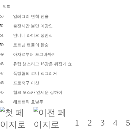
번호
53
알레그리 변칙 전술
52
출전시간 불만 이강인
51
언니네 라디오 정만식
50
토트넘 팬들의 한숨
49
아자르부터 포그바까지
48
유럽 챔스리그 16강은 뒤집기 쇼
47
폭행혐의 코너 맥그리거
46
프로축구 아산
45
헐크.오스카 앞세운 상하이
44
해트트릭 호날두
1
2
3
4