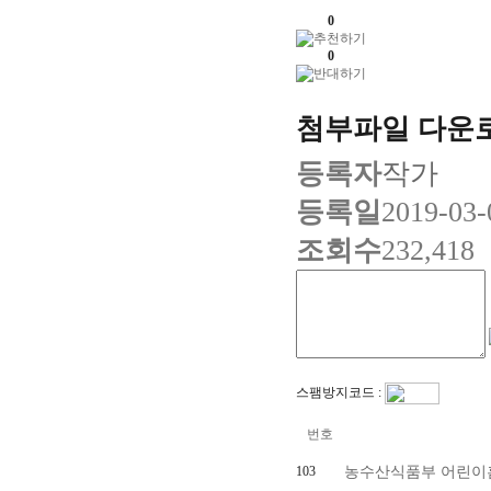
0
0
첨부파일 다운
등록자
작가
등록일
2019-03-
조회수
232,418
스팸방지코드 :
번호
103
농수산식품부 어린이홈