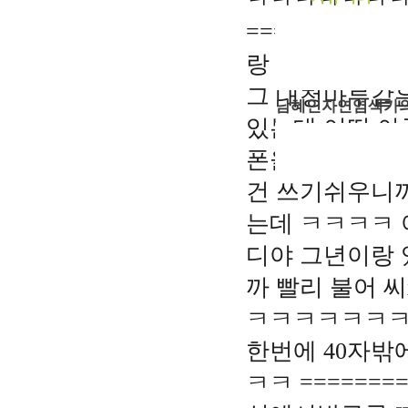
ㅋㅋㅋㅋㅋㅋ
===========
공지사항
부래미 갤러리
랑 목욕탕갔는
부래미 체험후기
그 대청마루같은
남혜인자연염색가의
있는데 어떤 아
천연염색 제품
폰을 주는거예요
2022년 천연염색 
건 쓰기쉬우니까
는데 ㅋㅋㅋㅋ 
디야 그년이랑 
까 빨리 불어
ㅋㅋㅋㅋㅋㅋㅋㅋ
한번에 40자밖
ㅋㅋ ========