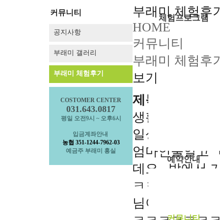
부래미운동장
부래미 체험후
커뮤니티
체험프로그램
HOME
공지사항
체험프로그램
커뮤니티
수확체험 프로그램
부래미 갤러리
부래미 체험후
문화체험 프로그램
먹거리 체험 프로그
부래미 체험후기
보기
패키지 프로그램
제목
숙박형 프로그램
COSTOMER CENTER
031.643.0817
생활속 웃긴글
이달의 추천체험
평일 오전9시 ~ 오후6시
체험동영상
일상생활 개그 
입금계좌안내
농협 351-1244-7962-03
부래미 마을축제
엄마인줄알고 "나 
예금주 부래미 홍실
예약안내
데요...밖에서
예약안내
ㅋㅋㅋㅋㅋㅋㅋ
예약문의
님이 아침에 
1:1상담신청
커뮤니티