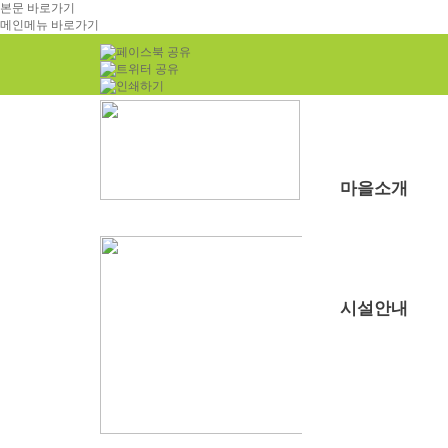
본문 바로가기
메인메뉴 바로가기
마을소개
부래미마을소개
주변관광지
찾아오시는길
시설안내
숙박시설
강당
식당
주차장