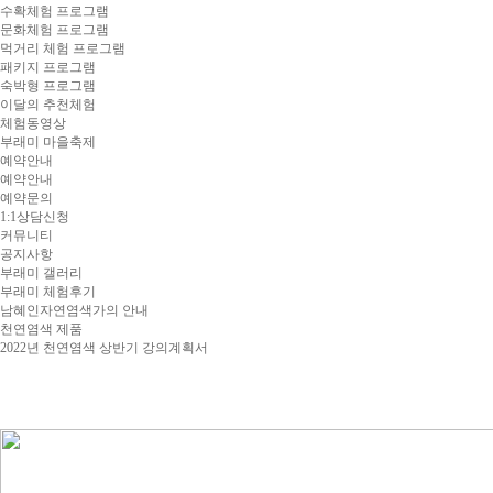
수확체험 프로그램
문화체험 프로그램
먹거리 체험 프로그램
패키지 프로그램
숙박형 프로그램
이달의 추천체험
체험동영상
부래미 마을축제
예약안내
예약안내
예약문의
1:1상담신청
커뮤니티
공지사항
부래미 갤러리
부래미 체험후기
남혜인자연염색가의 안내
천연염색 제품
2022년 천연염색 상반기 강의계획서