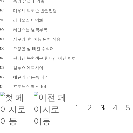
93
승리 성접대 의혹
92
미우새 박희순 반전입담
91
라디오쇼 이덕화
90
러맨스는 별책부록
89
사쿠라. 한 예능 완벽 적응
88
오정연 살 빠진 수식어
87
런닝맨 복학생은 한다감 아닌 하하
86
컬투쇼 에픽하이
85
애유기 정은숙 작가
84
프로듀스 엑스 101
1
2
3
4