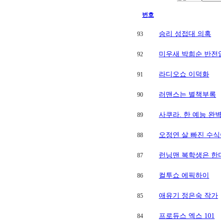
번호
승리 성접대 의혹
93
미우새 박희순 반전
92
라디오쇼 이덕화
91
러맨스는 별책부록
90
사쿠라. 한 예능 완
89
오정연 살 빠진 수
88
런닝맨 복학생은 한
87
컬투쇼 에픽하이
86
애유기 정은숙 작가
85
프로듀스 엑스 101
84