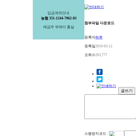
입금계좌안내
농협 351-1244-7962-03
첨부파일 다운로드
예금주 부래미 홍실
등록자
하루
등록일
2019-03-12
조회수
203,777
글쓰기
스팸방지코드 :