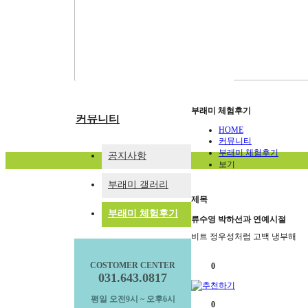
부래미운동장
패키지 프로그램
숙박형 프로그램
이달의 추천체험
체험동영상
부래미 마을축제
부래미 체험후기
커뮤니티
HOME
커뮤니티
부래미 체험후기
공지사항
보기
부래미 갤러리
제목
부래미 체험후기
류수영 박하선과 연예시절
비트 정우성처럼 고백 냉부해
COSTOMER CENTER
0
031.643.0817
평일 오전9시 ~ 오후6시
0