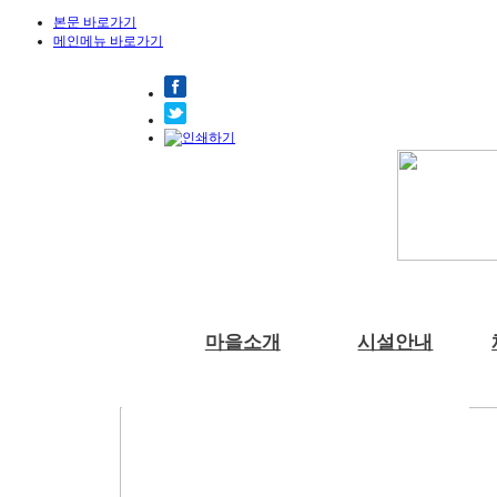
본문 바로가기
메인메뉴 바로가기
마을소개
시설안내
부래미마을소개
숙박시설
체험프로그램
예약안내
공지사항
천연염색 제품
주변관광지
강당
예약문의
부래미 갤러리
수확체험 프로그램
2022년 천연염색 상반기 강의계획서
찾아오시는길
식당
1:1상담신청
부래미 체험후기
문화체험 프로그램
주차장
먹거리 체험 프로그램