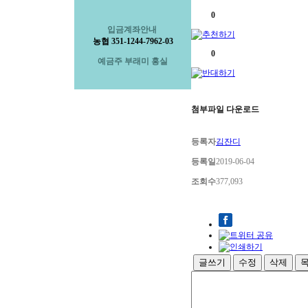
0
입금계좌안내
농협 351-1244-7962-03
0
예금주 부래미 홍실
첨부파일 다운로드
등록자
김잔디
등록일
2019-06-04
조회수
377,093
글쓰기
수정
삭제