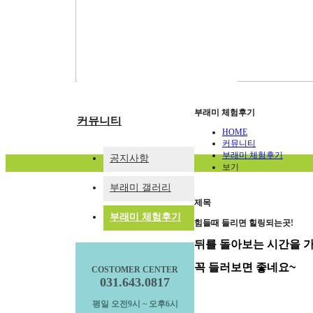
부래미운동장
패키지 프로그램
숙박형 프로그램
이달의 추천체험
체험동영상
부래미 마을축제
부래미 체험후기
커뮤니티
HOME
커뮤니티
부래미 체험후기
공지사항
보기
부래미 갤러리
제목
부래미 체험후기
힘들때 들리면 힐링되는곳!
뒤를 돌아보는 시간을 
꼭 들러보면 좋네요~
COSTOMER CENTER
031.643.0817
평일 오전9시 ~ 오후6시