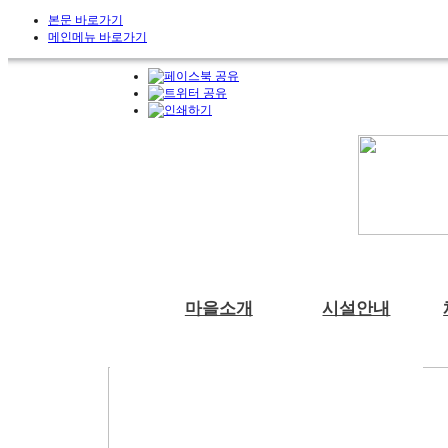
본문 바로가기
메인메뉴 바로가기
마을소개
시설안내
부래미마을소개
숙박시설
체험프로그램
예약안내
공지사항
천연염색 제품
주변관광지
강당
예약문의
부래미 갤러리
수확체험 프로그램
2022년 천연염색 상반기 강의계획서
찾아오시는길
식당
1:1상담신청
부래미 체험후기
문화체험 프로그램
주차장
먹거리 체험 프로그램