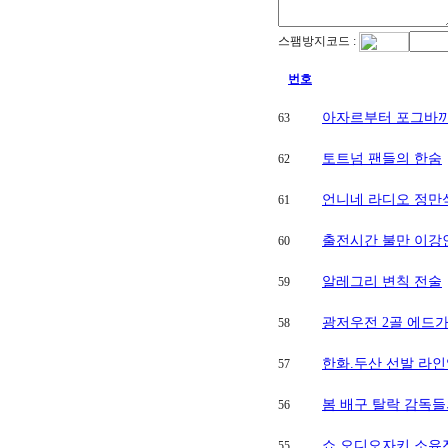
스팸방지코드 :
번호
아자르부터 포그바
63
토트넘 팬들의 한숨
62
언니네 라디오 정만
61
출전시간 불만 이강
60
알레그리 변칙 전술
59
광저우전 2골 에드
58
한화.두산 선발 라인
57
봄 배구 탈락 감독들
56
쇼 오디오자키 소유
55