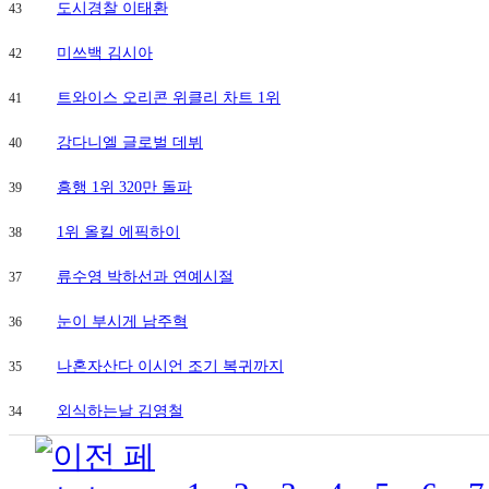
도시경찰 이태환
43
미쓰백 김시아
42
트와이스 오리콘 위클리 차트 1위
41
강다니엘 글로벌 데뷔
40
흥행 1위 320만 돌파
39
1위 올킬 에픽하이
38
류수영 박하선과 연예시절
37
눈이 부시게 남주혁
36
나혼자산다 이시언 조기 복귀까지
35
외식하는날 김영철
34