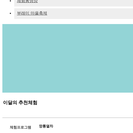
체험동영상
부래미 마을축제
이달의 추천체험
깡통열차
체험프로그램