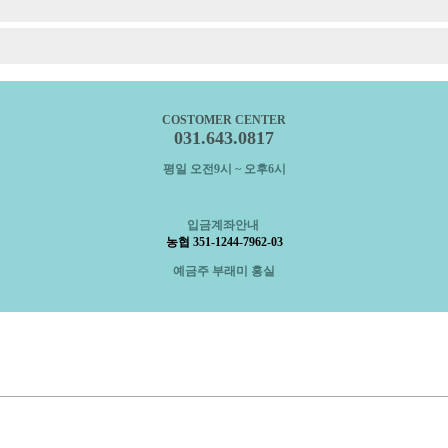
COSTOMER CENTER
031.643.0817
평일 오전9시 ~ 오후6시
입금계좌안내
농협 351-1244-7962-03
예금주 부래미 홍실