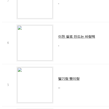
7
이천 쌀로 만드는 바람떡
6
딸기랑 빵이랑
5